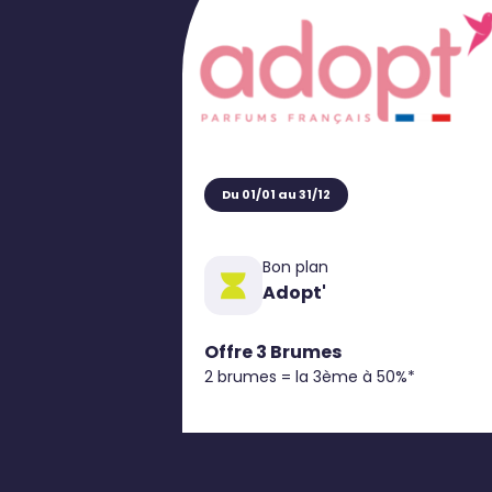
Du 01/01 au 31/12
Bon plan
Adopt'
Offre 3 Brumes
2 brumes = la 3ème à 50%*