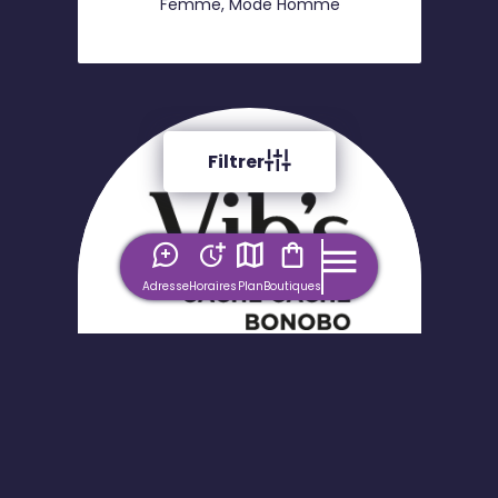
Femme, Mode Homme
Filtrer
Adresse
Horaires
Plan
Boutiques
Vib's