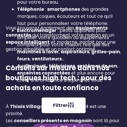
pour votre bureau.
Téléphonie
:
smartphones
des grandes
marques, coques, écouteurs et tout ce qu’il
faut pour personnaliser votre téléphone.
Vous trouverez également des
équipements
Électroménager
: petits appareils pour
connectés
qui transforment votre maison en un
simplifier votre quotidien ou équipements
espace intelligent
et moderne, parfait pour une
complets pour votre maison, tels que des
gestion simplifiée et un confort optimisé.
machines à laver
,
aspirateurs
,
grilles-pain
,
fours
,
ventilateurs
…
Audiovisuel
:
télévisions
,
systèmes de son
,
Conseils sur mesure dans nos
enceintes connectées
et plus encore pour
boutiques high tech : pour des
créer une ambiance unique chez vous.
achats en toute confiance
Filtrer
À
Thiais Village
, l’
expérience client
est une
priorité.
Les
conseillers présents en magasin
sont là pour