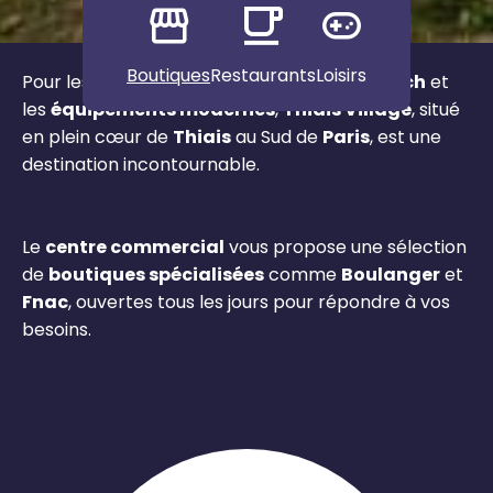
Boutiques
Restaurants
Loisirs
Pour les
produits technologiques
,
high tech
et
les
équipements modernes
,
Thiais Village
, situé
en plein cœur de
Thiais
au Sud de
Paris
, est une
destination incontournable.
Le
centre commercial
vous propose une sélection
de
boutiques spécialisées
comme
Boulanger
et
Fnac
, ouvertes tous les jours pour répondre à vos
besoins.