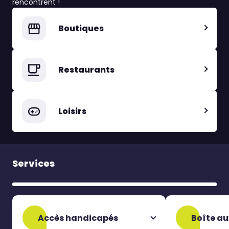
rencontrent !
Boutiques
Restaurants
Loisirs
Services
Accès handicapés
Boîte au