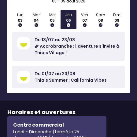
03 - 09 août 2026
Lun
Mar
Mer
Jeu
Ven
Sam
Dim
03
04
05
06
07
08
09
2
2
2
2
2
2
2
Du 13/07 au 23/08
🌿 Accrobranche : l'aventure s'invite à
Thiais Village !
Du 01/07 au 23/08
Thiais Summer : California Vibes
Horaires et ouvertures
Centre commercial
Lundi - Dimanche (fermé le 25