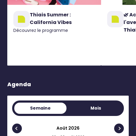
Thiais Summer :
🌿 A
California Vibes
l'ave
Thiai
Découvrez le programme
Agenda
Semaine
Mois
Août 2026