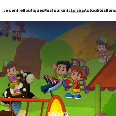
Le centre
Boutiques
Restaurants
Loisirs
Actualités
Bons
Loisirs