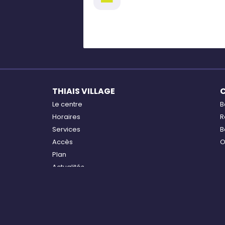
THIAIS VILLAGE
Le centre
B
Horaires
R
Services
B
Accès
O
Plan
Actualités
Exposition IN Fusion par l'E.F.S