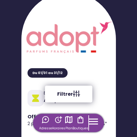
Du 01/01 au 31/12
Bon plan
Filtrer
Adopt'
Offre 3 Parfums
2 parfums achetés = le 3ème à 50%*
Adresse
Horaires
Plan
Boutiques