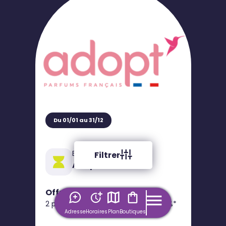
Du 01/01 au 31/12
Bon plan
Filtrer
Adopt'
Offre 3 Parfums
2 parfums achetés = le 3ème à 50%*
Adresse
Horaires
Plan
Boutiques