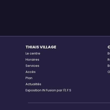
THIAIS VILLAGE
Le centre
B
Horaires
R
Services
B
Accès
O
Plan
Actualités
Exposition IN Fusion par l'E.F.S