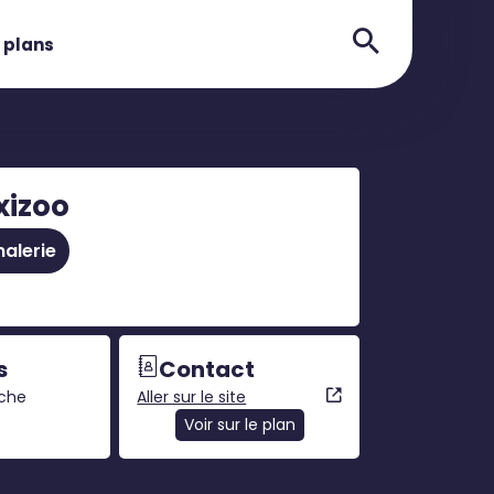
 plans
izoo
alerie
s
Contact
nche
Aller sur le site
Voir sur le plan