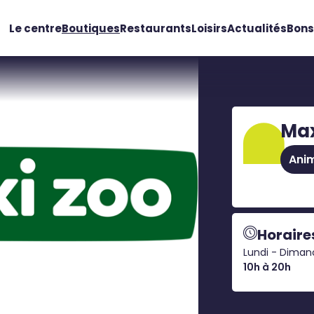
Le centre
Boutiques
Restaurants
Loisirs
Actualités
Bons
Max
Anim
Horaire
Lundi - Dima
10h à 20h