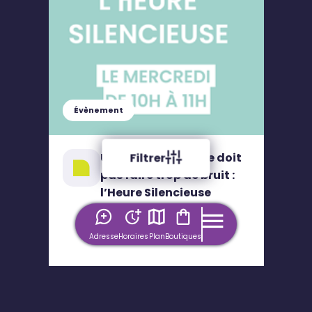
Évènement
Une nouvelle qui ne doit
Filtrer
pas faire trop de bruit :
l’Heure Silencieuse
Adresse
Horaires
Plan
Boutiques