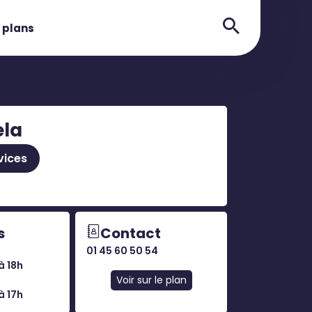
 plans
la
vices
s
Contact
01 45 60 50 54
à 18h
Voir sur le plan
à 17h