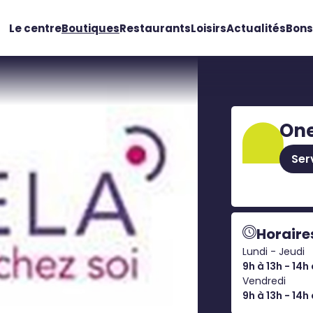
Le centre
Boutiques
Restaurants
Loisirs
Actualités
Bons
One
Ser
Horaire
Lundi - Jeudi
9h à 13h - 14h 
Vendredi
9h à 13h - 14h 