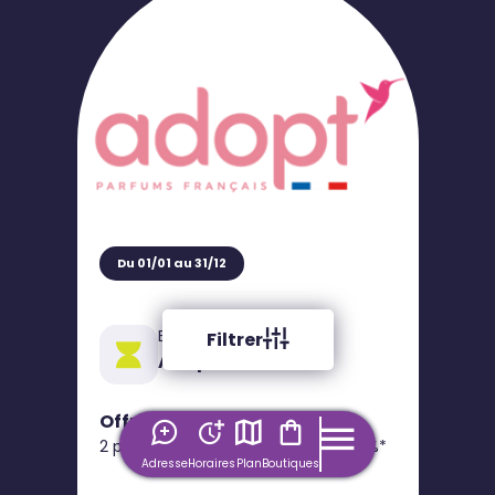
Du 01/01 au 31/12
Bon plan
Filtrer
Adopt'
Offre 3 Parfums
2 parfums achetés = le 3ème à 50%*
Adresse
Horaires
Plan
Boutiques