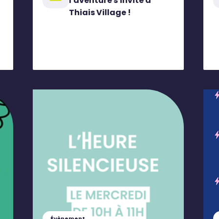
l'aventure s'invite à
Thiais Village !
Évènement