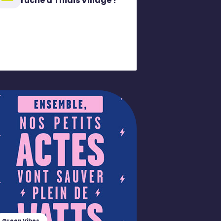
ruche à Thiais Village !
Green Vibes