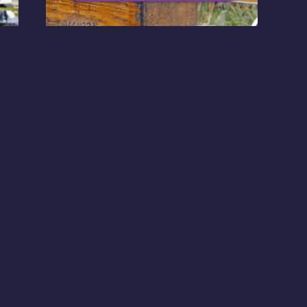
Évènement
Le 19/06
🐝 APITERRA s’invite à
Thiais Village !🍯
12 ans de partenariat avec Apiterra
COMMERCES
CONTACT
outiques
Questions Fréquentes