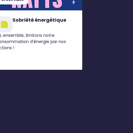
Sobriété énergétique
ci, ensemble, limitons notre
onsommation d’énergie par nos
ctions !