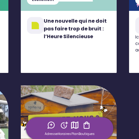
Une nouvelle qui ne doit
pas faire trop de bruit :
l’Heure Silencieuse
I
c
a
Adresse
Horaires
Plan
Boutiques