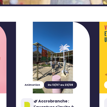
Animation
Du 13/07 au 23/08
🌿 Accrobranche :