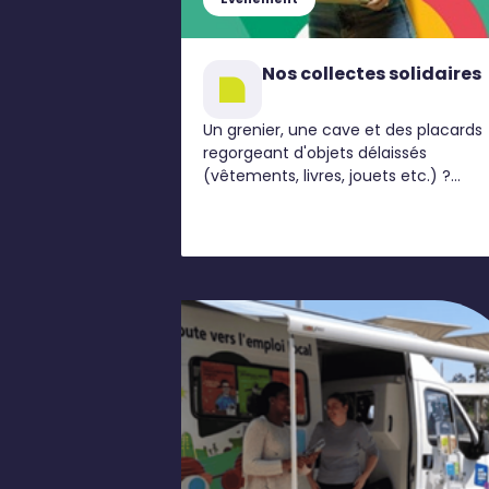
Nos collectes solidaires
Un grenier, une cave et des placards
regorgeant d'objets délaissés
(vêtements, livres, jouets etc.) ?
Thiais Village vous aide à agir plus
durablement toute l'année.