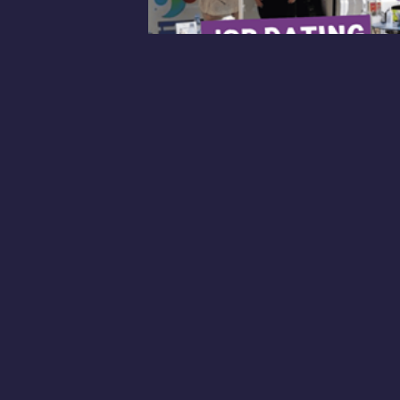
Évènement
Job Dating à Thiais
Village
🚚 Notre Job Truck vous attend !
THIAIS VILLAGE
Le centre
B